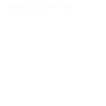
ÜBER 10 JAHRE ERFAHRUNG
Ihre
Gebäudereinigu
ng in Hamburg:
Qualität und
Zuverlässigkeit