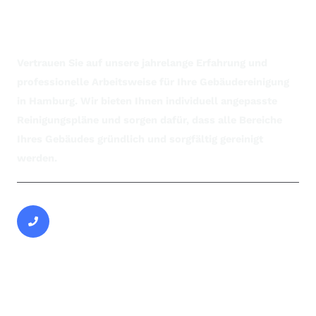
von Solarte
Vertrauen Sie auf unsere jahrelange Erfahrung und
professionelle Arbeitsweise für Ihre Gebäudereinigung
in Hamburg. Wir bieten Ihnen individuell angepasste
Reinigungspläne und sorgen dafür, dass alle Bereiche
Ihres Gebäudes gründlich und sorgfältig gereinigt
werden.
Rufen Sie uns an:
040 94787219